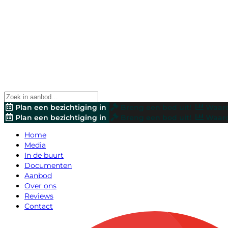
Plan een bezichtiging in
Breng een bod uit!
Waard
Plan een bezichtiging in
Breng een bod uit!
Waard
Home
Media
In de buurt
Documenten
Aanbod
Over ons
Reviews
Contact