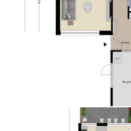
supermarkten, sportvoorzieningen en uitvalswegen
Soort garage
Geen garage
zijn allemaal dichtbij. Ook het openbaar vervoer is
Soort parkeergelegenheid
Openbaar parkeren, op
goed geregeld. Binnen enkele minuten fietsen zit je
eigen terrein
in het centrum of juist in het groen.
Toelichtingsclausule NEN2580:
De Meetinstructie is gebaseerd op de NEN2580. De
Meetinstructie is bedoeld om een meer eenduidige
manier van meten toe te passen voor het geven van
een indicatie van de gebruiksoppervlakte. De
Meetinstructie sluit verschillen in meetuitkomsten
niet volledig uit, door bijvoorbeeld
interpretatieverschillen, afrondingen of beperkingen
bij het uitvoeren van de meting.