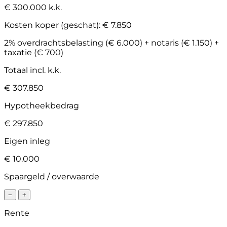
€ 300.000 k.k.
Kosten koper (geschat):
€ 7.850
2% overdrachtsbelasting (€ 6.000) + notaris (€ 1.150) +
taxatie (€ 700)
Totaal incl. k.k.
€ 307.850
Hypotheekbedrag
€ 297.850
Eigen inleg
€ 10.000
Spaargeld / overwaarde
−
+
Rente