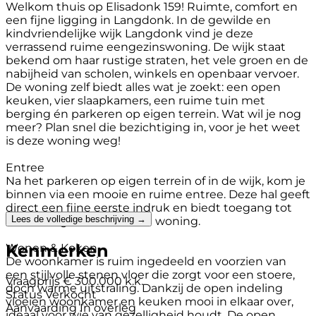
Welkom thuis op Elisadonk 159! Ruimte, comfort en
een fijne ligging in Langdonk. In de gewilde en
kindvriendelijke wijk Langdonk vind je deze
verrassend ruime eengezinswoning. De wijk staat
bekend om haar rustige straten, het vele groen en de
nabijheid van scholen, winkels en openbaar vervoer.
De woning zelf biedt alles wat je zoekt: een open
keuken, vier slaapkamers, een ruime tuin met
berging én parkeren op eigen terrein. Wat wil je nog
meer? Plan snel die bezichtiging in, voor je het weet
is deze woning weg!
Entree
Na het parkeren op eigen terrein of in de wijk, kom je
binnen via een mooie en ruime entree. Deze hal geeft
direct een fijne eerste indruk en biedt toegang tot
Lees de volledige beschrijving →
het woongedeelte van de woning.
Kenmerken
Wonen & Koken
De woonkamer is ruim ingedeeld en voorzien van
een stijlvolle stenen vloer die zorgt voor een stoere,
Vraagprijs
€ 300.000 k.k.
doch warme uitstraling. Dankzij de open indeling
Status
Verkocht
vloeien woonkamer en keuken mooi in elkaar over,
Aanvaarding
In overleg
ideaal voor wie van gezelligheid houdt. De open