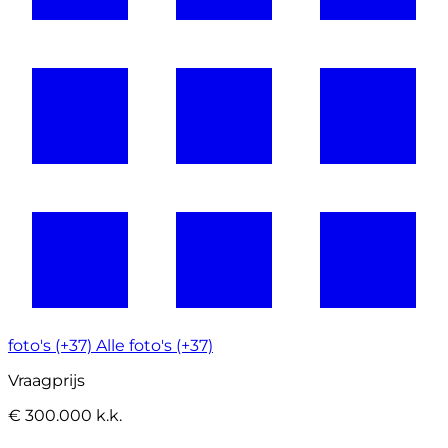
foto's (+37)
Alle foto's (+37)
Vraagprijs
€ 300.000 k.k.