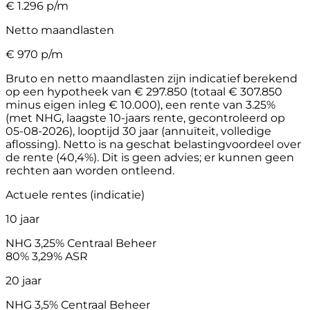
€
1.296
p/m
Netto maandlasten
€
970
p/m
Bruto en netto maandlasten zijn indicatief berekend
op een hypotheek van € 297.850 (totaal € 307.850
minus eigen inleg € 10.000), een rente van 3.25%
(met NHG, laagste 10-jaars rente, gecontroleerd op
05-08-2026), looptijd 30 jaar (annuïteit, volledige
aflossing). Netto is na geschat belastingvoordeel over
de rente (40,4%). Dit is geen advies; er kunnen geen
rechten aan worden ontleend.
Actuele rentes (indicatie)
10 jaar
NHG
3,25%
Centraal Beheer
80%
3,29%
ASR
20 jaar
NHG
3,5%
Centraal Beheer