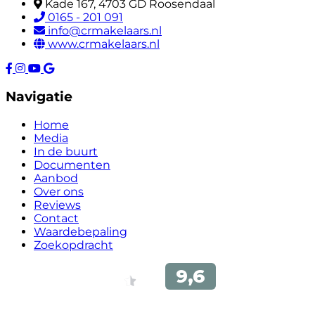
Kade 167, 4703 GD Roosendaal
0165 - 201 091
info@crmakelaars.nl
www.crmakelaars.nl
Navigatie
Home
Media
In de buurt
Documenten
Aanbod
Over ons
Reviews
Contact
Waardebepaling
Zoekopdracht