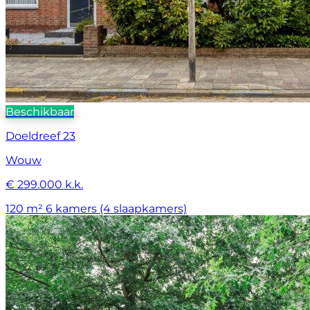
Beschikbaar
Doeldreef 23
Wouw
€ 299.000 k.k.
120 m²
6 kamers (4 slaapkamers)