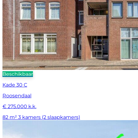
Beschikbaar
Kade 30 C
Roosendaal
€ 275.000 k.k.
82 m²
3 kamers (2 slaapkamers)