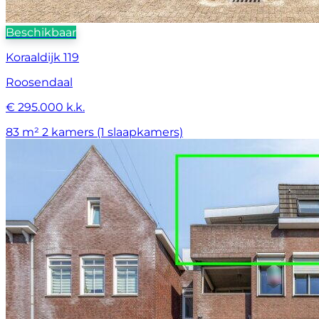
Beschikbaar
Koraaldijk 119
Roosendaal
€ 295.000 k.k.
83 m²
2 kamers (1 slaapkamers)