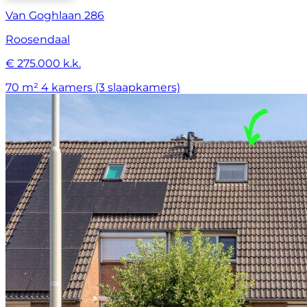
Van Goghlaan 286
Roosendaal
€ 275.000 k.k.
70 m²
4 kamers (3 slaapkamers)