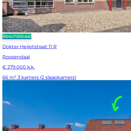
Beschikbaar
Dokter Heijptstraat 11 R
Roosendaal
€ 279.000 k.k.
66 m²
3 kamers (2 slaapkamers)